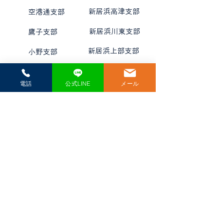
13
新居浜高津支部
5
空港通支部
14
新居浜川東支部
6
鷹子支部
15
7
新居浜上部支部
小野支部
8
松山学院高等学校極真空手道部
電話
公式LINE
メール
16
内子支部
17
大洲支部
18
宇和支部
19
明浜支部
​極真空手愛媛県戸田道場
（一社）国際空手道連盟 極真会館 ​代表師範 戸田美智男（六段）
089-951-0569
見学・体験のお申込み