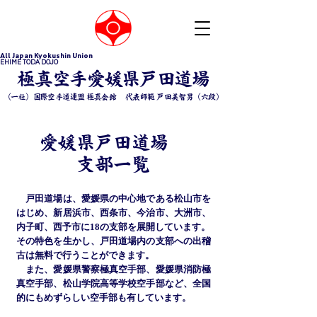
All Japan Kyokushin Union
EHIME TODA DOJO
​極真空手愛媛県戸田道場
（一社）国際空手道連盟 極真会館 ​代表師範 戸田美智男（六段）
​愛媛県戸田道場
支部一覧
戸田道場は、愛媛県の中心地である松山市を
はじめ、新居浜市、西条市、今治市、大洲市、
内子町、西予市に18の支部を展開しています。
その特色を生かし、戸田道場内の支部への出稽
古は無料で行うことができます。
また、愛媛県警察極真空手部、愛媛県消防極
真空手部、松山学院高等学校空手部など、全国
的にもめずらしい空手部も有しています。