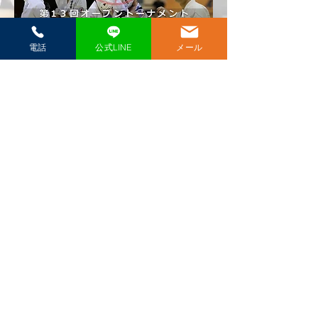
電話
公式LINE
メール
​極真空手愛媛県戸田道場
（一社）国際空手道連盟 極真会館 ​代表師範 戸田美智男（六段）
089-951-0569
見学・体験のお申込み
＼ 見学・体験 随時受付中 ／
公式LINEで申し込み