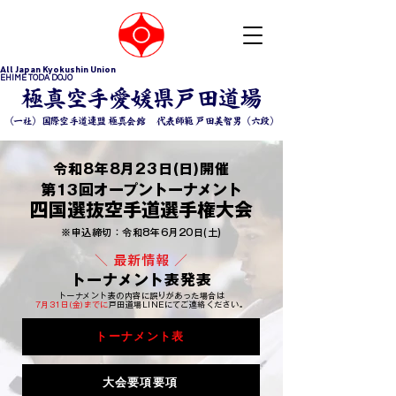
All Japan Kyokushin Union
EHIME TODA DOJO
​極真空手愛媛県戸田道場
（一社）国際空手道連盟 極真会館 ​代表師範 戸田美智男（六段）
令和8年8月23日(日)開催
第13回オープントーナメント
四国選抜空手道選手権大会
※申込締切：令和8年6月20日(土)
​＼ 最新情報 ／
​トーナメント表発表
トーナメント表の内容に誤りがあった場合は
7月31日(金)までに
戸田道場LINEにてご連絡ください。
トーナメント表
大会要項要項