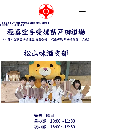
Toda la Unión Kyokushin de Japón
EHIME TODA DOJO
​極真空手愛媛県戸田道場
（一社）国際空手道連盟 極真会館 ​代表師範 戸田美智男（六段）
松山味酒支部
毎週土曜日
​稽古時間
昼の部 10:00〜11:30
​夜の部 18:00〜19:30