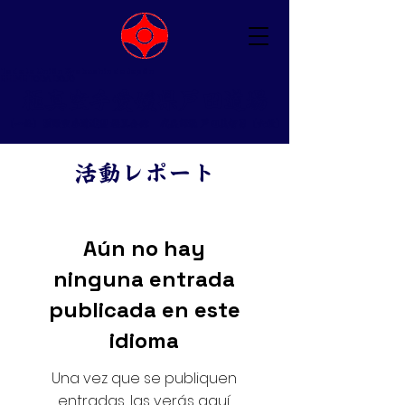
Toda la Unión Kyokushin de Japón
EHIME TODA DOJO
​極真空手愛媛県戸田道場
（一社）国際空手道連盟 極真会館 ​代表師範 戸田美智男（六段）
活動レポート
Aún no hay
ninguna entrada
publicada en este
idioma
Una vez que se publiquen
entradas, las verás aquí.