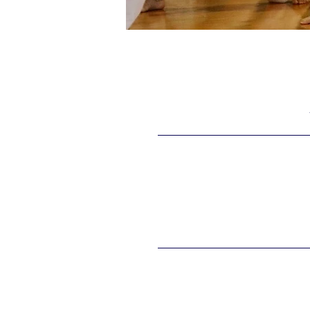
​稽古時間
​稽古場所
お問い合わせ先