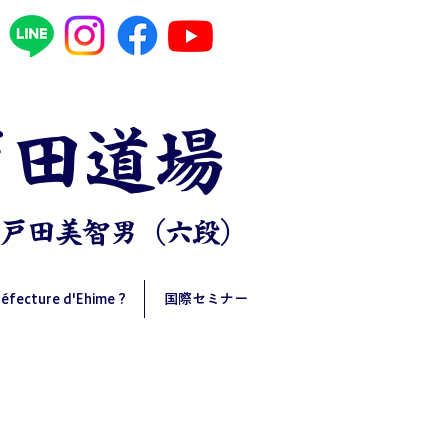
戸田道場
 戸田美智男（六段）
réfecture d'Ehime ?
国際セミナー