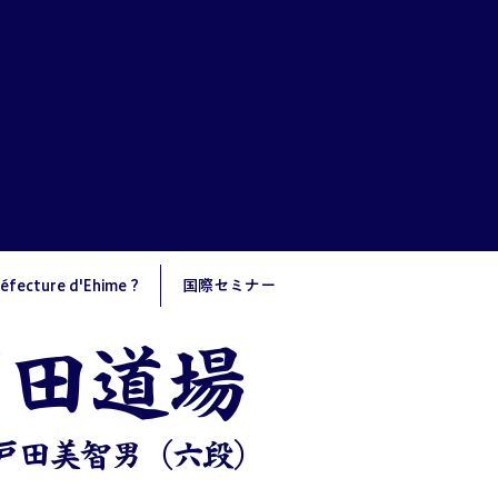
réfecture d'Ehime ?
国際セミナー
戸田道場
 戸田美智男（六段）