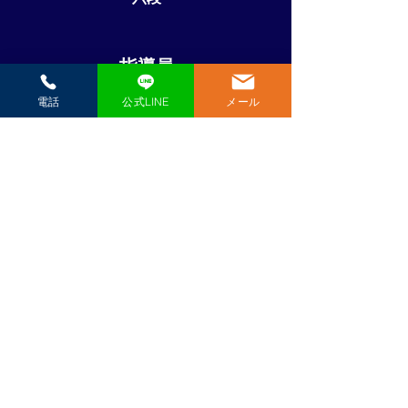
指導員
電話
公式LINE
メール
​寒作智美
三段