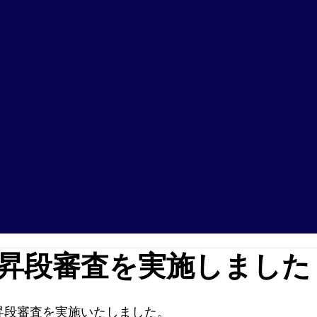
 KYOKUSHIN UNION EHIME
極真空手愛媛県
国際空手道連盟 極真会館 ​代表師範
戸田道場とは
会費
入会までの流れ
大会結果
昇段審査を実施しました
昇段審査を実施いたしました。