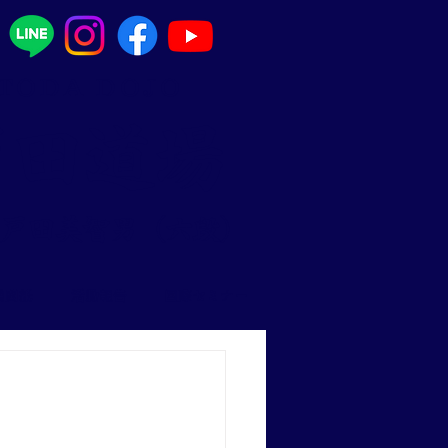
 TODA DOJO
戸田道場
 戸田美智男（六段）
機関紙
活動報告
国際セミナー