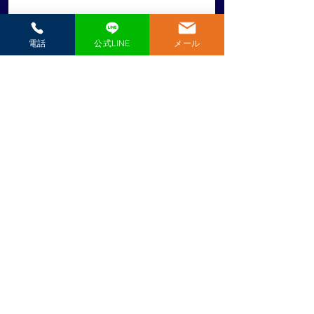
電話
公式LINE
メール
​極真空手愛媛県戸田道場
（一社）国際空手道連盟 極真会館 ​代表師範 戸田美智男（六段）
089-951-0569
見学・体験のお申込み
第10回型チャレンジカ
松山市小学生夏季
＼ 見学・体験 随時受付中 ／
ップ四国大会に出場し
大会出場者壮行会
公式LINEで申し込み
ました
席しました