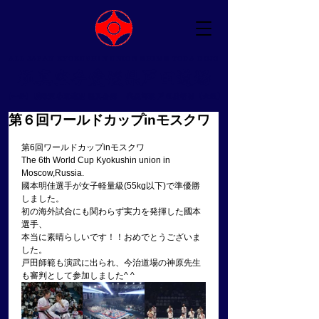
ALL JAPAN KYOKUSHIN UNION EHIME TODA DOJO
​極真空手愛媛県戸田道場
（一社）国際空手道連盟 極真会館 ​代表師範 戸田美智男（六段）
第６回ワールドカップinモスクワ
第6回ワールドカップinモスクワ
The 6th World Cup Kyokushin union in 
Moscow,Russia.
國本明佳選手が女子軽量級(55kg以下)で準優勝
しました。
初の海外試合にも関わらず実力を発揮した國本
選手、
本当に素晴らしいです！！おめでとうございま
した。
戸田師範も演武に出られ、今治道場の神原先生
も審判として参加しました^ ^