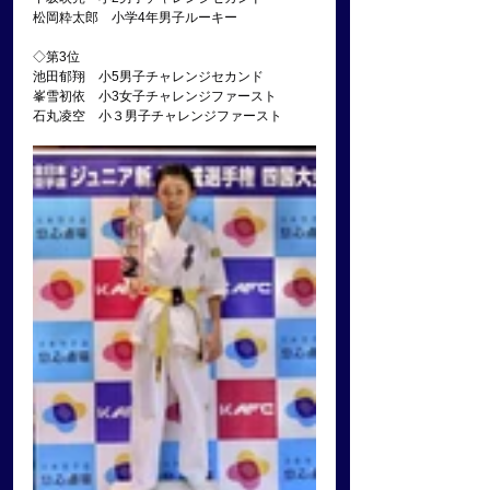
松岡粋太郎　小学4年男子ルーキー
◇第3位
池田郁翔　小5男子チャレンジセカンド
峯雪初依　小3女子チャレンジファースト
石丸凌空　小３男子チャレンジファースト