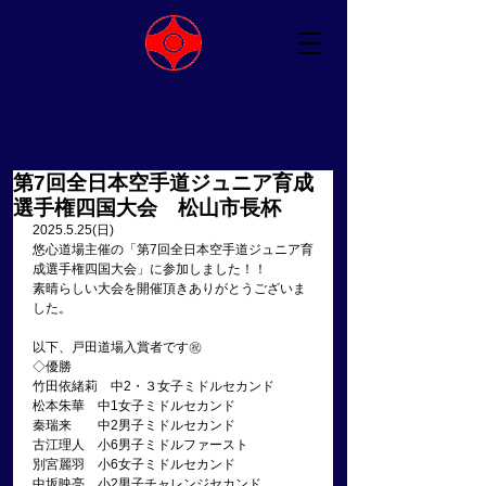
ALL JAPAN KYOKUSHIN UNION EHIME TODA DOJO
​極真空手愛媛県戸田道場
（一社）国際空手道連盟 極真会館 ​代表師範 戸田美智男（六段）
第7回全日本空手道ジュニア育成
選手権四国大会 松山市長杯
2025.5.25(日)
悠心道場主催の「第7回全日本空手道ジュニア育
成選手権四国大会」に参加しました！！
素晴らしい大会を開催頂きありがとうございま
した。
以下、戸田道場入賞者です㊗
◇優勝　
竹田依緒莉　中2・３女子ミドルセカンド
松本朱華　中1女子ミドルセカンド
秦瑞来　　中2男子ミドルセカンド
古江理人　小6男子ミドルファースト
別宮麗羽　小6女子ミドルセカンド
中坂映亮　小2男子チャレンジセカンド