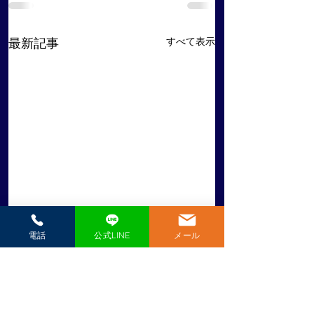
すべて表示
最新記事
電話
公式LINE
メール
​極真空手愛媛県戸田道場