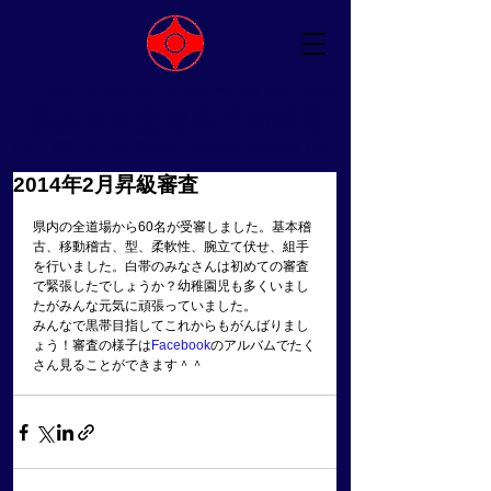
ALL JAPAN KYOKUSHIN UNION EHIME TODA DOJO
​極真空手愛媛県戸田道場
（一社）国際空手道連盟 極真会館 ​代表師範 戸田美智男（六段）
2014年2月昇級審査
県内の全道場から60名が受審しました。基本稽
古、移動稽古、型、柔軟性、腕立て伏せ、組手
を行いました。白帯のみなさんは初めての審査
で緊張したでしょうか？幼稚園児も多くいまし
たがみんな元気に頑張っていました。 
みんなで黒帯目指してこれからもがんばりまし
ょう！審査の様子は
Facebook
のアルバムでたく
さん見ることができます＾＾