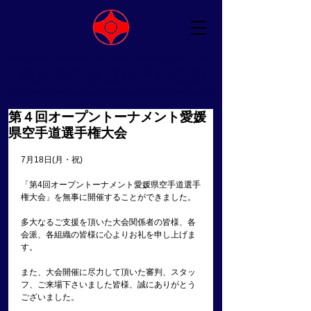
ALL JAPAN KYOKUSHIN UNION EHIME TODA DOJO
​極真空手愛媛県戸田道場
（一社）国際空手道連盟 極真会館 ​代表師範 戸田美智男（六段）
第４回オープントーナメント愛媛
県空手道選手権大会
7月18日(月・祝)
「第4回オープントーナメント愛媛県空手道選手
権大会」を無事に開催することができました。
多大なるご支援を頂いた大会関係者の皆様、各
会派、各組織の皆様に心よりお礼を申し上げま
す。
また、大会開催に尽力して頂いた審判、スタッ
フ、ご来場下さいました皆様、誠にありがとう
ございました。