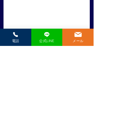
電話
公式LINE
メール
​極真空手愛媛県戸田道場
（一社）国際空手道連盟 極真会館 ​代表師範 戸田美智男（六段）
089-951-0569
見学・体験のお申込み
第10回型チャレンジカ
松山市小学生夏季
＼ 見学・体験 随時受付中 ／