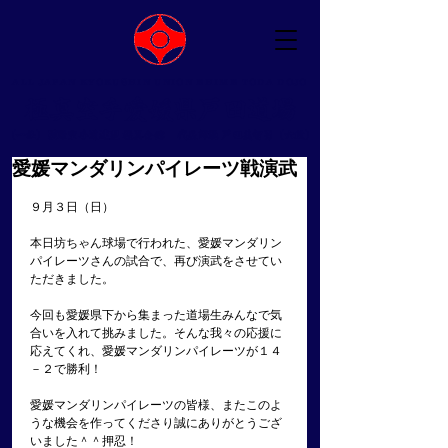
ALL JAPAN KYOKUSHIN UNION EHIME TODA DOJO
​極真空手愛媛県戸田道場
（一社）国際空手道連盟 極真会館 ​代表師範 戸田美智男（六段）
愛媛マンダリンパイレーツ戦演武
９月３日（日）
本日坊ちゃん球場で行われた、愛媛マンダリン
パイレーツさんの試合で、再び演武をさせてい
ただきました。
今回も愛媛県下から集まった道場生みんなで気
合いを入れて挑みました。そんな我々の応援に
応えてくれ、愛媛マンダリンパイレーツが１４
－２で勝利！
愛媛マンダリンパイレーツの皆様、またこのよ
うな機会を作ってくださり誠にありがとうござ
いました＾＾押忍！