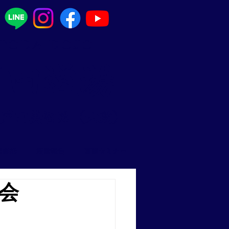
 TODA DOJO
戸田道場
 戸田美智男（六段）
機関紙
活動報告
国際セミナー
大会