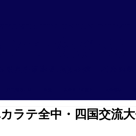
 KYOKUSHIN UNION EHIME
極真空手愛媛県
国際空手道連盟 極真会館 ​代表師範
戸田道場とは
会費
入会までの流れ
大会結果
極真カラテ全中・四国交流