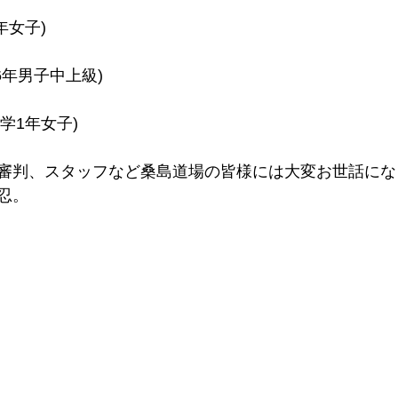
年女子)
6年男子中上級)
学1年女子)
審判、スタッフなど桑島道場の皆様には大変お世話にな
忍。