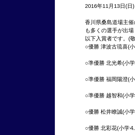
2016年11月13日(日)
香川県桑島道場主催
も多くの選手が出場
以下入賞者です。(敬
○優勝 津波古琉喜(小
○準優勝 北光希(小学
○準優勝 福岡陽澄(
○準優勝 越智和(小学
○優勝 松井瞭誠(小学
○優勝 北彩花(小学⒋