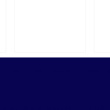
戸田道場とは
会費
入会までの流れ
大会結果
極真空手愛媛県
第10回型チャレンジカップ四
松山
国大会に出場しました
場者
際空手道連盟 極真会館 ​代表師範