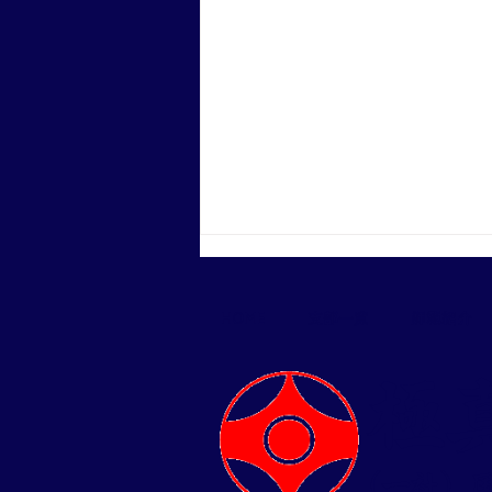
HOME
支部一覧
師範紹介
​
第3回香川県「型」空手道選
手権大会に出場しました
（一社）国