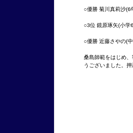
○優勝 菊川真莉沙(6
○3位 鏡原琢矢(小学
○優勝 近藤さやの(中
桑島師範をはじめ、
うございました。押