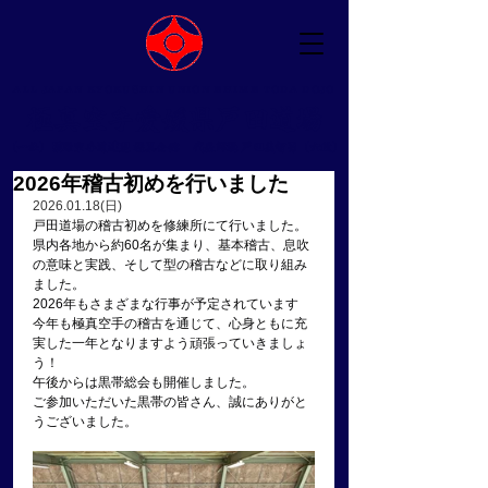
ALL JAPAN KYOKUSHIN UNION EHIME TODA DOJO
​極真空手愛媛県戸田道場
（一社）国際空手道連盟 極真会館 ​代表師範 戸田美智男（六段）
2026年稽古初めを行いました
2026.01.18(日)
戸田道場の稽古初めを修練所にて行いました。
県内各地から約60名が集まり、基本稽古、息吹
の意味と実践、そして型の稽古などに取り組み
ました。
2026年もさまざまな行事が予定されています
今年も極真空手の稽古を通じて、心身ともに充
実した一年となりますよう頑張っていきましょ
う！
午後からは黒帯総会も開催しました。
ご参加いただいた黒帯の皆さん、誠にありがと
うございました。