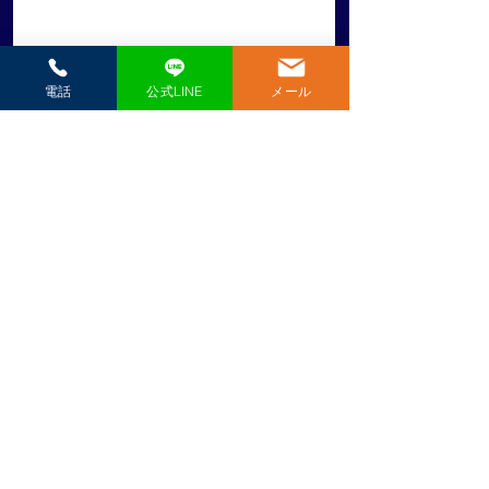
電話
公式LINE
メール
​極真空手愛媛県戸田道場
（一社）国際空手道連盟 極真会館 ​代表師範 戸田美智男（六段）
089-951-0569
見学・体験のお申込み
第10回型チャレンジカ
松山市小学生夏季
＼ 見学・体験 随時受付中 ／
ップ四国大会に出場し
大会出場者壮行会
公式LINEで申し込み
ました
席しました