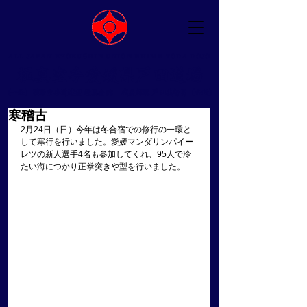
ALL JAPAN KYOKUSHIN UNION EHIME TODA DOJO
​極真空手愛媛県戸田道場
（一社）国際空手道連盟 極真会館 ​代表師範 戸田美智男（六段）
寒稽古
2月24日（日）今年は冬合宿での修行の一環と
して寒行を行いました。愛媛マンダリンパイー
レツの新人選手4名も参加してくれ、95人で冷
たい海につかり正拳突きや型を行いました。